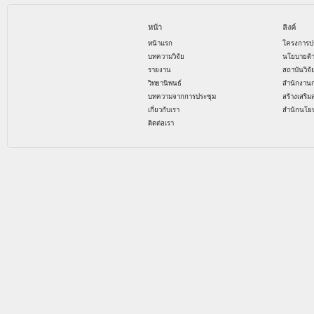
หน้า
ลิงค์
หน้าแรก
โครงการป
บทความวิจัย
นโยบายด้
รายงาน
สถาบันวิจ
วิทยานิพนธ์
สำนักงาน
บทความจากการประชุม
สร้างเสริม
เกี่ยวกับเรา
สำนักนโย
ติดต่อเรา