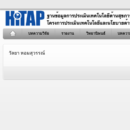
บทความวิจัย
รายงาน
วิทยานิพนธ์
บทควา
วัลยา หอมสุวรรณ์