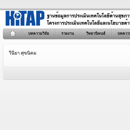
บทความวิจัย
รายงาน
วิทยานิพนธ์
บทควา
วีนียา ศุขนิคม