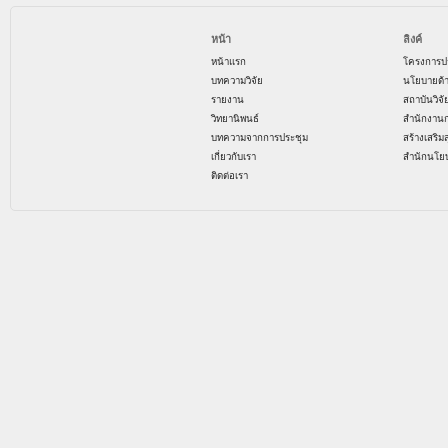
หน้า
ลิงค์
หน้าแรก
โครงการป
บทความวิจัย
นโยบายด้
รายงาน
สถาบันวิจ
วิทยานิพนธ์
สำนักงาน
บทความจากการประชุม
สร้างเสริม
เกี่ยวกับเรา
สำนักนโย
ติดต่อเรา