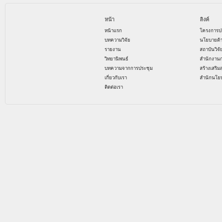
หน้า
ลิงค์
หน้าแรก
โครงการป
บทความวิจัย
นโยบายด้
รายงาน
สถาบันวิจ
วิทยานิพนธ์
สำนักงาน
บทความจากการประชุม
สร้างเสริม
เกี่ยวกับเรา
สำนักนโย
ติดต่อเรา