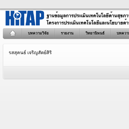
บทความวิจัย
รายงาน
วิทยานิพนธ์
บทควา
รสสุคนธ์ เจริญสัตย์สิริ