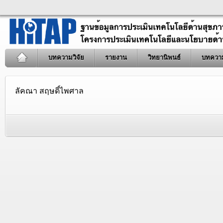
บทความวิจัย
รายงาน
วิทยานิพนธ์
บทควา
ลัคณา สฤษดิ์ไพศาล