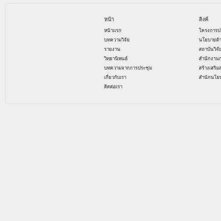
หน้า
ลิงค์
หน้าแรก
โครงการป
บทความวิจัย
นโยบายด้
รายงาน
สถาบันวิจ
วิทยานิพนธ์
สำนักงาน
บทความจากการประชุม
สร้างเสริม
เกี่ยวกับเรา
สำนักนโย
ติดต่อเรา