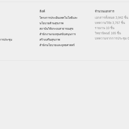
ลิงค์
จำนวนเอกสาร
เอกสารทั้งหมด 3,942 ชิ้น
โครงการประเมินเทคโนโลยีและ
บทความวิจัย 3,767 ชิ้น
นโยบายด้านสุขภาพ
รายงาน 10 ชิ้น
สถาบันวิจัยระบบสาธารณสุข
วิทยานิพนธ์ 165 ชิ้น
สำนักงานกองทุนสนับสนุนการ
บทความจากการประชุม 0 
ารประชุม
สร้างเสริมสุขภาพ
สำนักนโยบายและยุทธศาสตร์