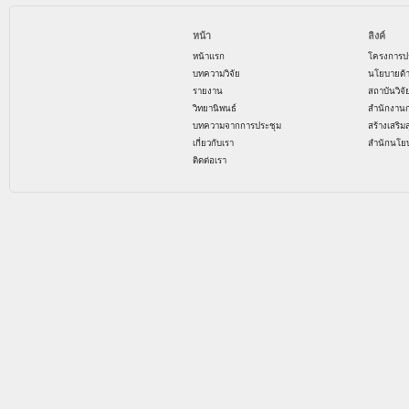
หน้า
ลิงค์
หน้าแรก
โครงการป
บทความวิจัย
นโยบายด้
รายงาน
สถาบันวิจ
วิทยานิพนธ์
สำนักงาน
บทความจากการประชุม
สร้างเสริม
เกี่ยวกับเรา
สำนักนโย
ติดต่อเรา