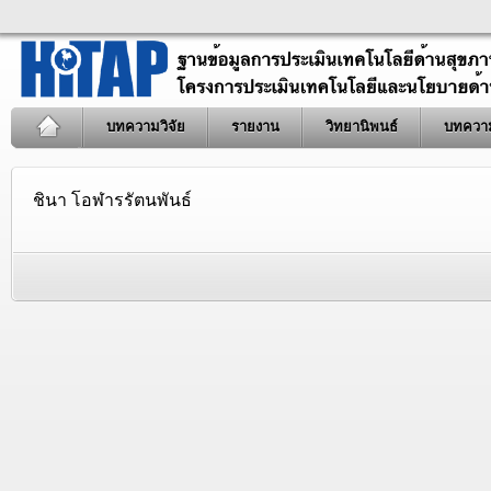
บทความวิจัย
รายงาน
วิทยานิพนธ์
บทควา
ชินา โอฬารรัตนพันธ์