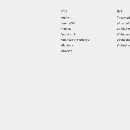
หน้า
ลิงค์
หน้าแรก
โครงการป
บทความวิจัย
นโยบายด้
รายงาน
สถาบันวิจ
วิทยานิพนธ์
สำนักงาน
บทความจากการประชุม
สร้างเสริม
เกี่ยวกับเรา
สำนักนโย
ติดต่อเรา