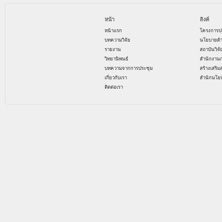
หน้า
ลิงค์
หน้าแรก
โครงการป
บทความวิจัย
นโยบายด้
รายงาน
สถาบันวิจ
วิทยานิพนธ์
สำนักงาน
บทความจากการประชุม
สร้างเสริม
เกี่ยวกับเรา
สำนักนโย
ติดต่อเรา