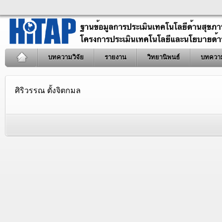
บทความวิจัย
รายงาน
วิทยานิพนธ์
บทควา
ศิริวรรณ ตั้งจิตกมล