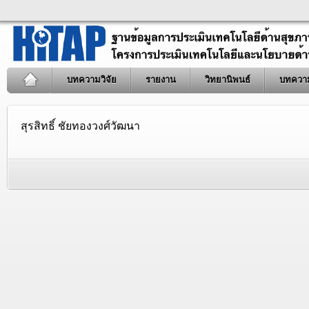
บทความวิจัย
รายงาน
วิทยานิพนธ์
บทควา
สุรสิทธิ์ ชัยทองวงศ์วัฒนา