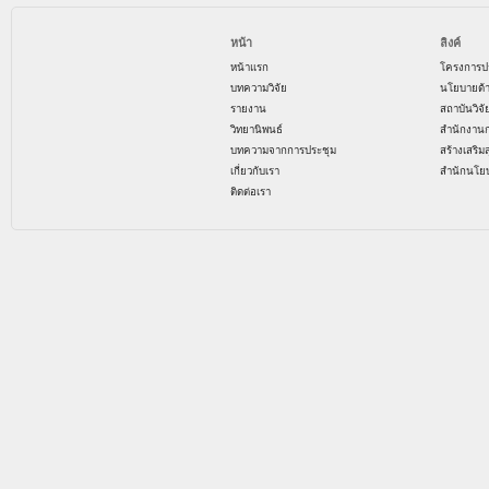
หน้า
ลิงค์
หน้าแรก
โครงการป
บทความวิจัย
นโยบายด้
รายงาน
สถาบันวิจ
วิทยานิพนธ์
สำนักงาน
บทความจากการประชุม
สร้างเสริม
เกี่ยวกับเรา
สำนักนโย
ติดต่อเรา