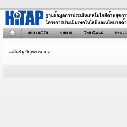
บทความวิจัย
รายงาน
วิทยานิพนธ์
บทควา
เฉลิมรัฐ บัญชรเทวกุล