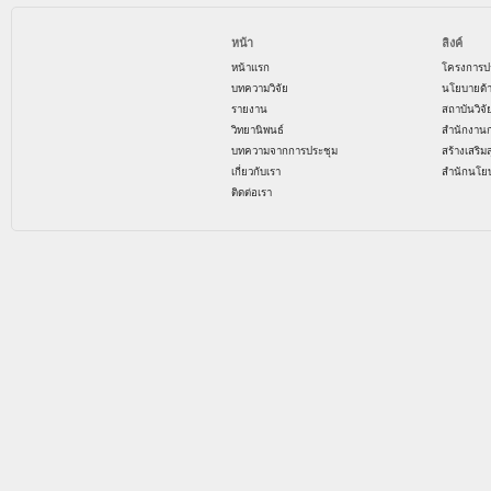
หน้า
ลิงค์
หน้าแรก
โครงการป
บทความวิจัย
นโยบายด้
รายงาน
สถาบันวิจ
วิทยานิพนธ์
สำนักงาน
บทความจากการประชุม
สร้างเสริม
เกี่ยวกับเรา
สำนักนโย
ติดต่อเรา