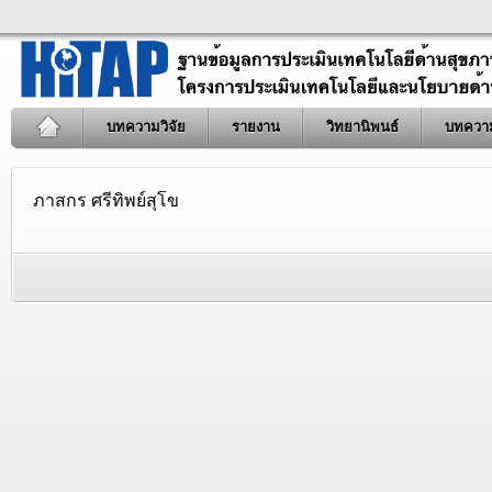
บทความวิจัย
รายงาน
วิทยานิพนธ์
บทควา
ภาสกร ศรีทิพย์สุโข