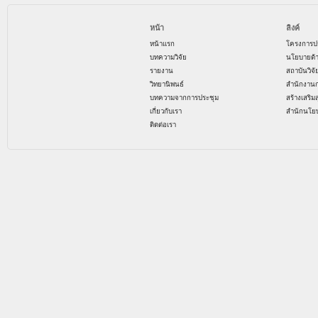
หน้า
ลิงค์
หน้าแรก
โครงการป
บทความวิจัย
นโยบายด้
รายงาน
สถาบันวิจ
วิทยานิพนธ์
สำนักงาน
บทความจากการประชุม
สร้างเสริม
เกี่ยวกับเรา
สำนักนโย
ติดต่อเรา