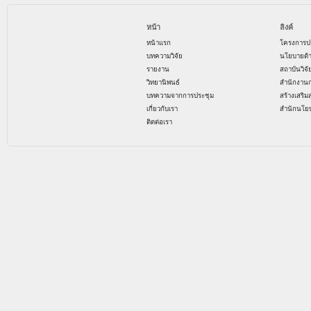
หน้า
ลิงค์
หน้าแรก
โครงการป
บทความวิจัย
นโยบายด้
รายงาน
สถาบันวิจ
วิทยานิพนธ์
สำนักงาน
บทความจากการประชุม
สร้างเสริม
เกี่ยวกับเรา
สำนักนโย
ติดต่อเรา