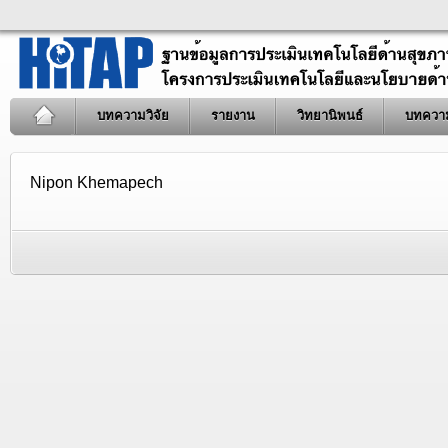
บทความวิจัย
รายงาน
วิทยานิพนธ์
บทควา
Nipon Khemapech