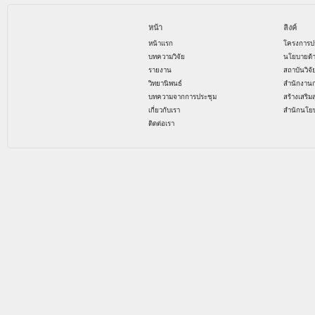
หน้า
ลิงค์
หน้าแรก
โครงการป
บทความวิจัย
นโยบายด้
รายงาน
สถาบันวิจ
วิทยานิพนธ์
สำนักงาน
บทความจากการประชุม
สร้างเสริม
เกี่ยวกับเรา
สำนักนโย
ติดต่อเรา