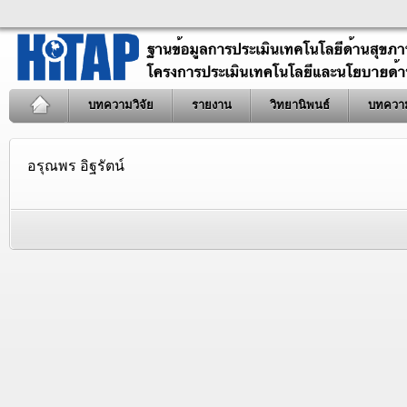
บทความวิจัย
รายงาน
วิทยานิพนธ์
บทควา
อรุณพร อิฐรัตน์