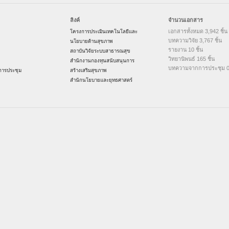
ลิงค์
จำนวนเอกสาร
เอกสารทั้งหมด 3,942 ชิ้น
โครงการประเมินเทคโนโลยีและ
บทความวิจัย 3,767 ชิ้น
นโยบายด้านสุขภาพ
รายงาน 10 ชิ้น
สถาบันวิจัยระบบสาธารณสุข
วิทยานิพนธ์ 165 ชิ้น
สำนักงานกองทุนสนับสนุนการ
บทความจากการประชุม 0 
ารประชุม
สร้างเสริมสุขภาพ
สำนักนโยบายและยุทธศาสตร์