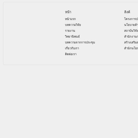
หน้า
ลิงค์
หน้าแรก
โครงการป
บทความวิจัย
นโยบายด้
รายงาน
สถาบันวิจ
วิทยานิพนธ์
สำนักงาน
บทความจากการประชุม
สร้างเสริม
เกี่ยวกับเรา
สำนักนโย
ติดต่อเรา