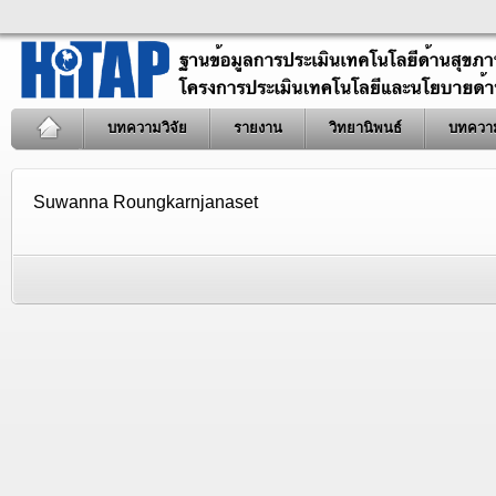
บทความวิจัย
รายงาน
วิทยานิพนธ์
บทควา
Suwanna Roungkarnjanaset