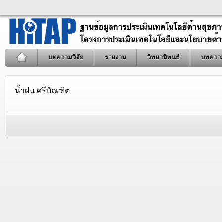
บทความวิจัย
รายงาน
วิทยานิพนธ์
บทควา
น้ำฝน ศรีบัณฑิต