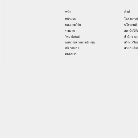
หน้า
ลิงค์
หน้าแรก
โครงการป
บทความวิจัย
นโยบายด้
รายงาน
สถาบันวิจ
วิทยานิพนธ์
สำนักงาน
บทความจากการประชุม
สร้างเสริม
เกี่ยวกับเรา
สำนักนโย
ติดต่อเรา