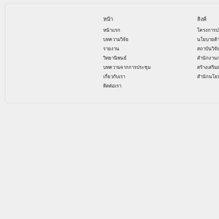
หน้า
ลิงค์
หน้าแรก
โครงการป
บทความวิจัย
นโยบายด้
รายงาน
สถาบันวิจ
วิทยานิพนธ์
สำนักงาน
บทความจากการประชุม
สร้างเสริม
เกี่ยวกับเรา
สำนักนโย
ติดต่อเรา