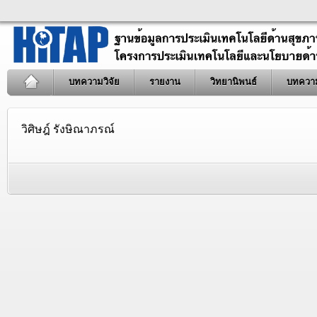
บทความวิจัย
รายงาน
วิทยานิพนธ์
บทควา
วิศิษฎ์ รังษิณาภรณ์