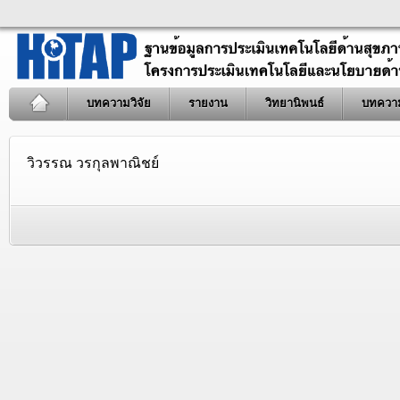
บทความวิจัย
รายงาน
วิทยานิพนธ์
บทควา
วิวรรณ วรกุลพาณิชย์