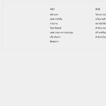
หน้า
ลิงค์
หน้าแรก
โครงการป
บทความวิจัย
นโยบายด้
รายงาน
สถาบันวิจ
วิทยานิพนธ์
สำนักงาน
บทความจากการประชุม
สร้างเสริม
เกี่ยวกับเรา
สำนักนโย
ติดต่อเรา