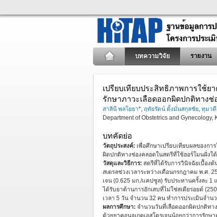
บทความวิจัย
รายงาน
เปรียบเทียบประสิทธิภาพการใช้ยา
รักษาภาวะเลือดออกผิดปกติทางช่อ
สาลินี พลโยธา
*,
ฤทัยรัตน์ ตั้งมั่นสกุลชัย
,
ทุมวดี
Department of Obstetrics and Gynecology,
บทคัดย่อ
วัตถุประสงค์:
เพื่อศึกษาเปรียบเทียบผลของกา
ผิดปกติทางช่องคลอดในสตรีที่ใช้ฮอร์โมนฝั่งใต้
วัสดุและวิธีการ:
สตรีที่ได้รับการวินิจฉัยเบื้
สเตรลช่วงเวลาระหว่างเดือนกรกฎาคม พ.ศ. 2565
เจน (0.625 มก./แคปซูล) รับประทานครั้งละ 1 
ได้รับยาต้านการอักเสบที่ไม่ใช่สเตียรอยด์ (250
เวลา 5 วัน จำนวน 32 คน ทำการประเมินจำนวน
ผลการศึกษา:
จำนวนวันที่เลือดออกผิดปกติทาง
ด้วยยาคอนจูเกตเอสโตรเจนน้อยกว่าการรักษาด้ว