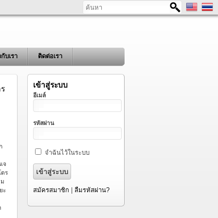
ค้นหา
ยวกับเรา
ติดต่อเรา
เข้าสู่ระบบ
าร
อีเมล์
รหัสผ่าน
ก
จำฉันไว้ในระบบ
นเจ
โตร
ุม
สมัครสมาชิก
|
ลืมรหัสผ่าน?
ะยะ
า