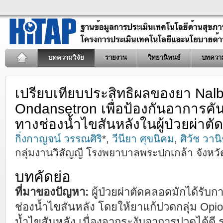
บทความวิจัย
รายงาน
วิทยานิพนธ์
บทควา
เปรียบเทียบประสิทธิผลของยา Nalb
Ondansetron เพื่อป้องกันอาการค
ทางช่องน้ำไขสันหลังในผู้ป่วยผ่าต
กิ่งกาญจน์ วรรณศิริ
*,
วีนียา ศุขนิคม
,
ศิวัช วานิ
กลุ่มงานวิสัญญี โรงพยาบาลพระปกเกล้า จังหวัด
บทคัดย่อ
ที่มาของปัญหา:
ผู้ป่วยผ่าตัดคลอดมักได้รับกา
ช่องน้ำไขสันหลัง โดยให้ยาแก้ปวดกลุ่ม Opi
น้ำไขสันหลัง เนื่องจากระงับอาการปวดได้ดี ร