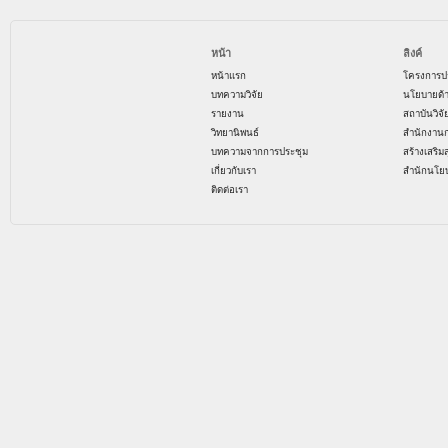
หน้า
ลิงค์
หน้าแรก
โครงการป
บทความวิจัย
นโยบายด้
รายงาน
สถาบันวิจ
วิทยานิพนธ์
สำนักงาน
บทความจากการประชุม
สร้างเสริม
เกี่ยวกับเรา
สำนักนโย
ติดต่อเรา