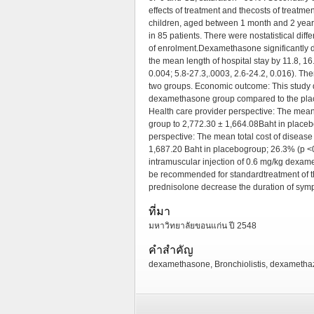
effects of treatment and thecosts of treatm
children, aged between 1 month and 2 yea
in 85 patients. There were nostatistical diff
of enrolment.Dexamethasone significantly 
the mean length of hospital stay by 11.8, 1
0.004; 5.8-27.3,.0003, 2.6-24.2, 0.016). Th
two groups. Economic outcome: This study de
dexamethasone group compared to the place
Health care provider perspective: The mea
group to 2,772.30 ± 1,664.08Baht in placeb
perspective: The mean total cost of disea
1,687.20 Baht in placebogroup; 26.3% (p <
intramuscular injection of 0.6 mg/kg dexamet
be recommended for standardtreatment of t
prednisolone decrease the duration of sym
ที่มา
มหาวิทยาลัยขอนแก่น ปี 2548
คำสำคัญ
dexamethasone, Bronchiolistis, dexamethaz