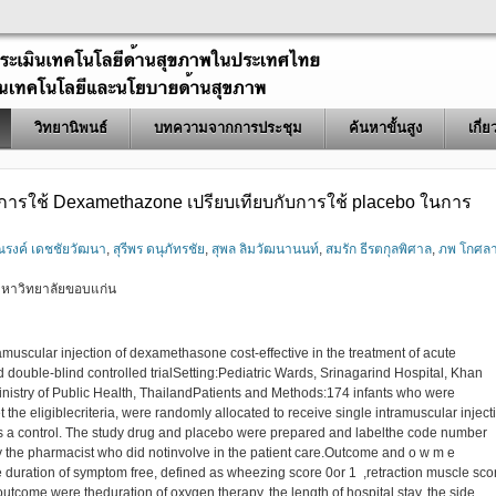
วิทยานิพนธ์
บทความจากการประชุม
ค้นหาขั้นสูง
เกี่
การใช้ Dexamethazone เปรียบเทียบกับการใช้ placebo ในการ
รงค์ เดชชัยวัฒนา
,
สุรีพร ดนุภัทรชัย
,
สุพล ลิมวัฒนานนท์
,
สมรัก ธีรตกุลพิศาล
,
ภพ โกศล
มหาวิทยาลัยขอบแก่น
muscular injection of dexamethasone cost-effective in the treatment of acute
d double-blind controlled trialSetting:Pediatric Wards, Srinagarind Hospital, Khan
nistry of Public Health, ThailandPatients and Methods:174 infants who were
t the eligiblecriteria, were randomly allocated to receive single intramuscular inject
 a control. The study drug and placebo were prepared and labelthe code number
y the pharmacist who did notinvolve in the patient care.Outcome and o w m e
uration of symptom free, defined as wheezing score 0or 1 ,retraction muscle sco
tcome were theduration of oxygen therapy, the length of hospital stay, the side