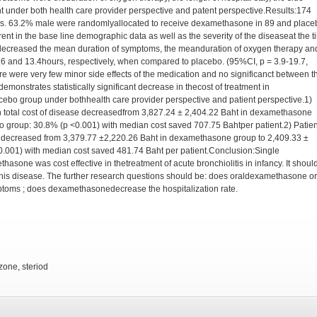
ent under both health care provider perspective and patent perspective.Results:174
rs. 63.2% male were randomlyallocated to receive dexamethasone in 89 and place
erent in the base line demographic data as well as the severity of the diseaseat the 
decreased the mean duration of symptoms, the meanduration of oxygen therapy an
6.6 and 13.4hours, respectively, when compared to placebo. (95%CI, p = 3.9-19.7,
ere were very few minor side effects of the medication and no significanct between t
monstrates statistically significant decrease in thecost of treatment in
bo group under bothhealth care provider perspective and patient perspective.1)
n total cost of disease decreasedfrom 3,827.24 ± 2,404.22 Baht in dexamethasone
o group: 30.8% (p <0.001) with median cost saved 707.75 Bahtper patient.2) Patien
se decreased from 3,379.77 ±2,220.26 Baht in dexamethasone group to 2,409.33 ±
0.001) with median cost saved 481.74 Baht per patient.Conclusion:Single
hasone was cost effective in thetreatment of acute bronchiolitis in infancy. It shoul
his disease. The further research questions should be: does oraldexamethasone or
ptoms ; does dexamethasonedecrease the hospitalization rate.
one, steriod