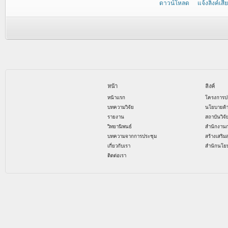
ดาวน์โหลด
แจ้งลิงค์เสีย
หน้า
ลิงค์
หน้าแรก
โครงการป
บทความวิจัย
นโยบายด้
รายงาน
สถาบันวิจ
วิทยานิพนธ์
สำนักงาน
บทความจากการประชุม
สร้างเสริม
เกี่ยวกับเรา
สำนักนโย
ติดต่อเรา