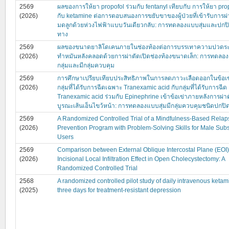
2569
ผลของการให้ยา propofol ร่วมกับ fentanyl เทียบกับ การให้ยา prop
(2026)
กับ ketamine ต่อการตอบสนองการขยับขาของผู้ป่วยที่เข้ารับการผ
มดลูกด้วยห่วงไฟฟ้าแบบวันเดียวกลับ: การทดลองแบบสุ่มและปกป
ทาง
2569
ผลของขนาดยาลิโดเคนภายในช่องท้องต่อการบรรเทาความปวดระ
(2026)
ทำหมันหลังคลอดด้วยการผ่าตัดเปิดช่องท้องขนาดเล็ก: การทดลอ
กลุ่มและมีกลุ่มควบคุม
2569
การศึกษาเปรียบเทียบประสิทธิภาพในการลดภาวะเลือดออกในข้อเข
(2026)
กลุ่มที่ได้รับการฉีดเฉพาะ Tranexamic acid กับกลุ่มที่ได้รับการฉีด
Tranexamic acid ร่วมกับ Epinephrine เข้าข้อเข่าภายหลังการผ่าต
บูรณะเส้นเอ็นไขว้หน้า: การทดลองแบบสุ่มมีกลุ่มควบคุมชนิดปกปิ
2569
A Randomized Controlled Trial of a Mindfulness-Based Relap
(2026)
Prevention Program with Problem-Solving Skills for Male Sub
Users
2569
Comparison between External Oblique Intercostal Plane (EOI
(2026)
Incisional Local Infiltration Effect in Open Cholecystectomy: A
Randomized Controlled Trial
2568
A randomized controlled pilot study of daily intravenous ketam
(2025)
three days for treatment-resistant depression