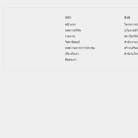
หน้า
ลิงค์
หน้าแรก
โครงการป
บทความวิจัย
นโยบายด้
รายงาน
สถาบันวิจ
วิทยานิพนธ์
สำนักงาน
บทความจากการประชุม
สร้างเสริม
เกี่ยวกับเรา
สำนักนโย
ติดต่อเรา