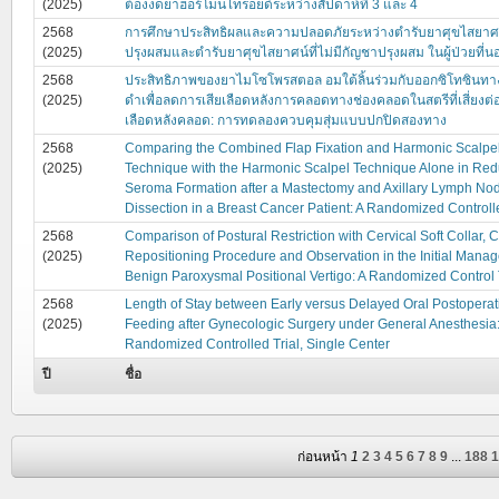
(2025)
ต้องงดยาฮอร์โมนไทรอยด์ระหว่างสัปดาห์ที่ 3 และ 4
2568
การศึกษาประสิทธิผลและความปลอดภัยระหว่างตำรับยาศุขไสยาศน์
(2025)
ปรุงผสมและตำรับยาศุขไสยาศน์ที่ไม่มีกัญชาปรุงผสม ในผู้ป่วยที่น
2568
ประสิทธิภาพของยาไมโซโพรสตอล อมใต้ลิ้นร่วมกับออกซิโทซินทา
(2025)
ดำเพื่อลดการเสียเลือดหลังการคลอดทางช่องคลอดในสตรีที่เสี่ยงต
เลือดหลังคลอด: การทดลองควบคุมสุ่มแบบปกปิดสองทาง
2568
Comparing the Combined Flap Fixation and Harmonic Scalpe
(2025)
Technique with the Harmonic Scalpel Technique Alone in Re
Seroma Formation after a Mastectomy and Axillary Lymph No
Dissection in a Breast Cancer Patient: A Randomized Controlle
2568
Comparison of Postural Restriction with Cervical Soft Collar, C
(2025)
Repositioning Procedure and Observation in the Initial Mana
Benign Paroxysmal Positional Vertigo: A Randomized Control 
2568
Length of Stay between Early versus Delayed Oral Postoperat
(2025)
Feeding after Gynecologic Surgery under General Anesthesia
Randomized Controlled Trial, Single Center
ปี
ชื่อ
ก่อนหน้า
1
2
3
4
5
6
7
8
9
...
188
1