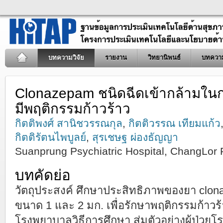
บทความวิจัย
รายงาน
วิทยานิพนธ์
บทควา
Clonazepam ชนิดฉีดเข้ากล้ามในการ
มีพฤติกรรมก้าวร้าว
กิตติพงศ์ สานิชวรรณกุล
,
กิตติวรรณ เทียมแก้ว
กิตติรัตนไพบูลย์
,
สุรเชษฐ ผ่องธัญญา
Suanprung Psychiatric Hospital, ChangLor
บทคัดย่อ
วัตถุประสงค์ ศึกษาประสิทธิภาพของยา clon
ขนาด 1 และ 2 มก. เพื่อรักษาพฤติกรรมก้าวร
โรงพยาบาลวิธีการศึกษา สุ่มตัวอย่างผู้ป่วยโร