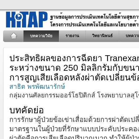
บทความวิจัย
รายงาน
วิทยานิพนธ์
บทควา
ประสิทธิผลของการฉีดยา Tranexami
ระหว่างขนาด 250 มิลลิกรัมกับขนาด
การสูญเสียเลือดหลังผ่าตัดเปลี่ยนข้
สาธิต พรพัฒนารักษ์
กลุ่มงานศัลยกรรมออร์โธปิดิกส์ โรงพยาบาลสุ
บทคัดย่อ
การรักษาผู้ป่วยข้อเข่าเสื่อมด้วยการผ่าตัดเปลี
มาตรฐานในผู้ป่วยที่รักษาแบบประคับประคอง
ผ่าตัดคือการเสียเลือดปริมาณมาก ทำให้ผู้ป่