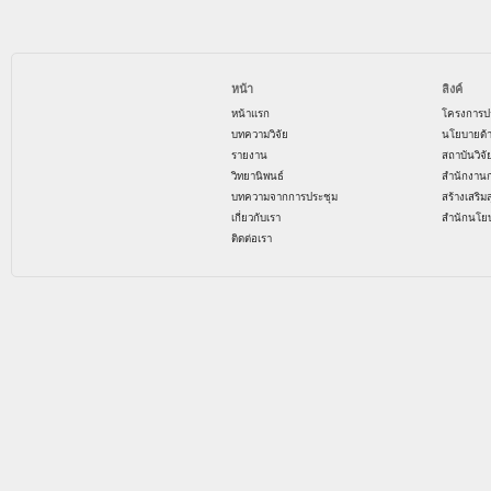
หน้า
ลิงค์
หน้าแรก
โครงการป
บทความวิจัย
นโยบายด้
รายงาน
สถาบันวิจ
วิทยานิพนธ์
สำนักงาน
บทความจากการประชุม
สร้างเสริม
เกี่ยวกับเรา
สำนักนโย
ติดต่อเรา