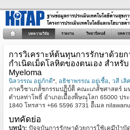
บทความวิจัย
รายงาน
วิทยานิพนธ์
บทควา
การวิเคราะห์ต้นทุนการรักษาด้วยก
กำเนิดเม็ดโลหิตของตนเอง สำหรั
Myeloma
นิลวรรณ อยู่ภักดี
*,
อธิชาพรรณ อยู่เชื้อ
,
วสี เล
ภาควิิชาเภสััชกรรมปฏิิบััติิ คณะเภสััชศาสตร์ ม
ตำบลท่าโพธิ์ อำเภอเมืืองพิิษณุุโลก 65000 ปร
1840 โทรสาร +66 5596 3731 อีีเมล
nilawan
บทคัดย่อ
บทนำ:
ปัจจุบันการรักษาด้วยการใช้เคมีบำบั