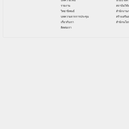
บทความวิจัย
นโยบายด้
รายงาน
สถาบันวิจ
วิทยานิพนธ์
สำนักงาน
บทความจากการประชุม
สร้างเสริม
เกี่ยวกับเรา
สำนักนโย
ติดต่อเรา