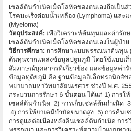
เซลล์ต้นกำเนิดเม็ดโลหิตของตนเองถือเป็น
โรคมะเร็งต่อมน้ำเหลือง (Lymphoma) และมะ
(Myeloma)
วัตถุประสงค์:
เพื่อวิเคราะห์ต้นทุนและค่ารัก
เซลล์ต้นกำเนิดเม็ดโลหิตของตนเองในผู้ป่
วิธีการศึกษา:
การศึกษาแบบพรรณนาต้นทุน (Co
ต้นทุนจากแหล่งข้อมูลปฐมภูมิ โดยใช้แบบเก็
สัมภาษณ์บุคลากรที่เกี่ยวข้อง และข้อมูลค่
ข้อมูลทุติยภูมิ คือ ฐานข้อมูลอิเล็กทรอนิกส์ข
พยาบาลมหาวิทยาลัยนเรศวร ช่วงปี พ.ศ. 255
กระบวนการรักษา 6 ขั้นตอน ได้แก่ 1) การให้ย
เซลล์ต้นกำเนิด 2) การเก็บเซลล์ต้นกำเนิด 3
4) การให้ยาเคมีบำบัดขนาดสูง 5) การคืนเซล
การดูแลต่อเนื่องหลังคืนเซลล์ต้นกำเนิด การวิ
พรรณนา และการวิเคราะห์ความไวแบบทางเดีย