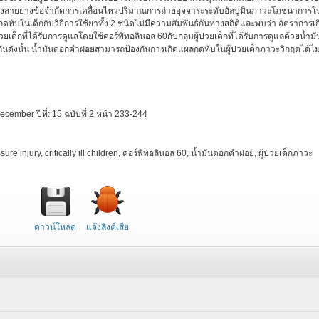
งสายยางข้อจำกัดการเคลื่อนไหวปริมาณการถ่ายอุจจาระระดับอัลบูมินภาวะโภชนาการใ
บในเด็กกับวิธีการใช้ยาทั้ง 2 ชนิดไม่มีความสัมพันธ์กันทางสถิติและพบว่า อัตราการเก
วยเด็กที่ได้รับการดูแลโดยใช้คอร์พิทอลินอล 60กับกลุ่มผู้ป่วยเด็กที่ได้รับการดูแลด้วยน้ำมั
นดังนั้น น้ำมันดอกคำฝอยสามารถป้องกันการเกิดแผลกดทับในผู้ป่วยเด็กภาวะวิกฤตได้ไม่
ecember ปีที่: 15 ฉบับที่ 2 หน้า 233-244
sure injury, critically ill children, คอร์พิทอลินอล 60, น้ำมันดอกคำฝอย, ผู้ป่วยเด็กภาวะ
ดาวน์โหลด
แจ้งลิงค์เสีย