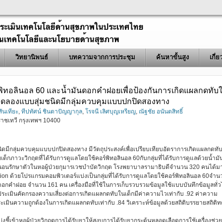
วิทยานิพนธ์
บทความจากการประชุม
ค้นหาขั้นสูง
เกี่
พิทอลินอล 60 และน้ำมันดอกคำฝอยเพื่อป้องกันการเกิดแผลกดทับ
ชิงทดลองแบบสุ่มชนิดมีกลุ่มควบคุมแบบปกปิดสองทาง
ันเทียะ
,
ทีปทัศน์ ชินตาปัญญากุล
,
โรจนี เลิศบุญเหรียญ
,
ณัฐชัย อนันตสิทธิ์
ชเทวี กรุงเทพฯ 10400
มชนิดมีกลุ่มควบคุมแบบปกปิดสองทาง มีวัตถุประสงค์เพื่อเปรียบเทียบอัตราการเกิดแผลกดทั
ยเด็กภาวะวิกฤตที่ได้รับการดูแลโดยใช้คอร์พิทอลินอล 60กับกลุ่มที่ได้รับการดูแลด้วยน้ำมั
ที่นอนรักษาตัวในหอผู้ป่วยกุมารเวชบำบัดวิกฤต โรงพยาบาลรามาธิบดีจำนวน 320 คนได้ม
tion ด้วยโปรแกรมคอมพิวเตอร์แบ่งเป็นกลุ่มที่ได้รับการดูแลโดยใช้คอร์พิทอลินอล 60จำน
นดอกคำฝอย จำนวน 161 คน เครื่องมือที่ใช้ในการเก็บรวบรวมข้อมูลใช้แบบบันทึกข้อมูลทั่
ะเมินคัดกรองความเสี่ยงต่อการเกิดแผลกดทับในเด็กมีค่าความไวเท่ากับ .92 ค่าความ
ินความถูกต้องในการเกิดแผลกดทับเท่ากับ .84 วิเคราะห์ข้อมูลด้วยสถิติบรรยายสถิติ
บ่งชี้เข้าหอผู้ป่วยวิกฤตการได้รับยาให้สงบการได้รับยากระตุ้นหลอดเลือดการใช้เครื่องช่วย