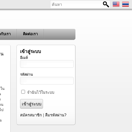
ค้นหา
ยวกับเรา
ติดต่อเรา
เข้าสู่ระบบ
ใน
อีเมล์
รหัสผ่าน
บใน
จำฉันไว้ในระบบ
น
า
วน
วไป
สมัครสมาชิก
|
ลืมรหัสผ่าน?
ทด