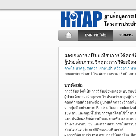
บทความวิจัย
รายงาน
ผลของการเปรียบเทียบการใช้คอร์
ผู้ป่วยเด็กภาวะวิกฤต: การวิจัยเ
ดวงใจ นาคจู
,
สุพัตรา เผ่าพันธ์
*,
ศรีวรรณา ทาส
คณะแพทยศาสตร์ โรงพยาบาลรามาธิบดี เขตรา
บทคัดย่อ
การวิจัยครั้งนี้เป็นการวิจัยเชิงทดลองแบบสุ่
ผู้ป่วยเด็กภาวะวิกฤตรายใหม่ระหว่างกลุ่มผู้ป่ว
ดอกคำฝอยตัวอย่างคือ ผู้ป่วยเด็กภาวะวิกฤต
จากสุ่มตัวอย่างแบบ Block of four randomiza
159 คน และกลุ่มที่ได้รับการดูแลโดยใช้น้ำมั
แบบบันทึกผลลัพธ์การเกิดแผลกดทับ และแบบปร
จำเพาะเท่ากับ .59 และความสามารถในการประเม
สอบไคสแควร์และสถิติทดสอบฟิชเชอร์
ผลการวิจัย พบว่า เพศ อายุ การวินิจฉัยโรค ข้อ