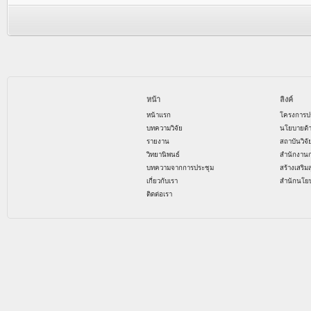
หน้า
ลิงค์
หน้าแรก
โครงการป
บทความวิจัย
นโยบายด้
รายงาน
สถาบันวิจ
วิทยานิพนธ์
สำนักงาน
บทความจากการประชุม
สร้างเสริม
เกี่ยวกับเรา
สำนักนโย
ติดต่อเรา