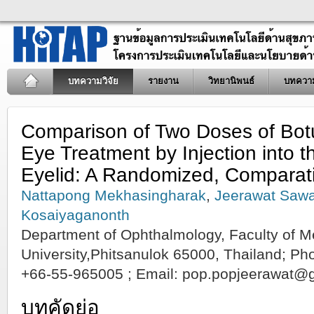
บทความวิจัย
รายงาน
วิทยานิพนธ์
บทควา
Comparison of Two Doses of Botu
Eye Treatment by Injection into 
Eyelid: A Randomized, Comparati
Nattapong Mekhasingharak
,
Jeerawat Sawa
Kosaiyaganonth
Department of Ophthalmology, Faculty of M
University,Phitsanulok 65000, Thailand; P
+66-55-965005 ; Email:
pop.popjeerawat@
บทคัดย่อ