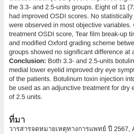
the 3.3- and 2.5-units groups. Eight of 11 
had improved OSDI scores. No statistically
were observed in most objective variables.
treatment OSDI score, Tear film break-up t
and modified Oxford grading scheme betwee
groups showed no significant difference at a
Conclusion:
Both 3.3- and 2.5-units botulin
medial lower eyelid improved dry eye sympt
of the patients. Botulinum toxin injection in
be used as an adjunctive treatment for dry e
of 2.5 units.
ที่มา
วารสารจดหมายเหตุทางการแพทย์ ปี 2567, Augu