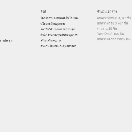
ลิงค์
จำนวนเอกสาร
เอกสารทั้งหมด 3,942 ชิ้น
โครงการประเมินเทคโนโลยีและ
บทความวิจัย 3,767 ชิ้น
นโยบายด้านสุขภาพ
รายงาน 10 ชิ้น
สถาบันวิจัยระบบสาธารณสุข
วิทยานิพนธ์ 165 ชิ้น
สำนักงานกองทุนสนับสนุนการ
บทความจากการประชุม 0 
ารประชุม
สร้างเสริมสุขภาพ
สำนักนโยบายและยุทธศาสตร์