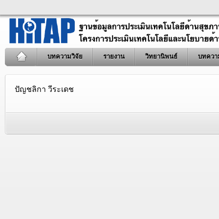
บทความวิจัย
รายงาน
วิทยานิพนธ์
บทควา
ปัญชลิกา วีระเดช