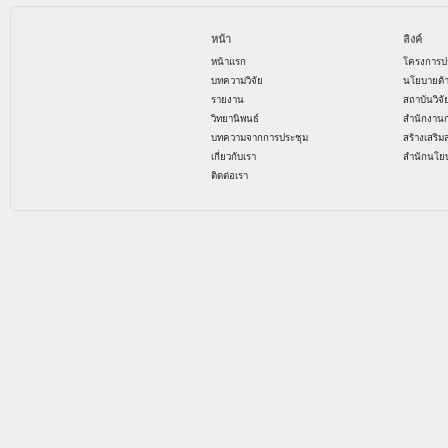
หน้า
ลิงค์
หน้าแรก
โครงการป
บทความวิจัย
นโยบายด้
รายงาน
สถาบันวิจ
วิทยานิพนธ์
สำนักงาน
บทความจากการประชุม
สร้างเสริม
เกี่ยวกับเรา
สำนักนโย
ติดต่อเรา