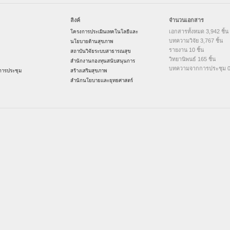
ลิงค์
จำนวนเอกสาร
เอกสารทั้งหมด 3,942 ชิ้น
โครงการประเมินเทคโนโลยีและ
บทความวิจัย 3,767 ชิ้น
นโยบายด้านสุขภาพ
รายงาน 10 ชิ้น
สถาบันวิจัยระบบสาธารณสุข
วิทยานิพนธ์ 165 ชิ้น
สำนักงานกองทุนสนับสนุนการ
บทความจากการประชุม 0 
ารประชุม
สร้างเสริมสุขภาพ
สำนักนโยบายและยุทธศาสตร์