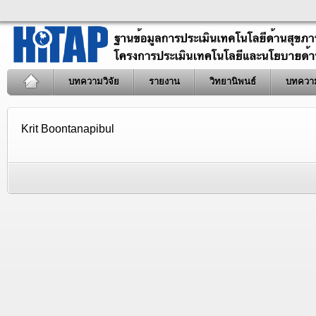
บทความวิจัย
รายงาน
วิทยานิพนธ์
บทควา
Krit Boontanapibul