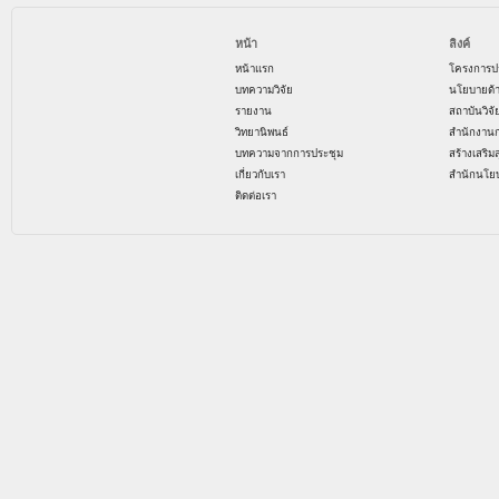
หน้า
ลิงค์
หน้าแรก
โครงการป
บทความวิจัย
นโยบายด้
รายงาน
สถาบันวิจ
วิทยานิพนธ์
สำนักงาน
บทความจากการประชุม
สร้างเสริม
เกี่ยวกับเรา
สำนักนโย
ติดต่อเรา