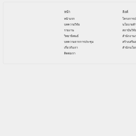
หน้า
ลิงค์
หน้าแรก
โครงการป
บทความวิจัย
นโยบายด้
รายงาน
สถาบันวิจ
วิทยานิพนธ์
สำนักงาน
บทความจากการประชุม
สร้างเสริม
เกี่ยวกับเรา
สำนักนโย
ติดต่อเรา