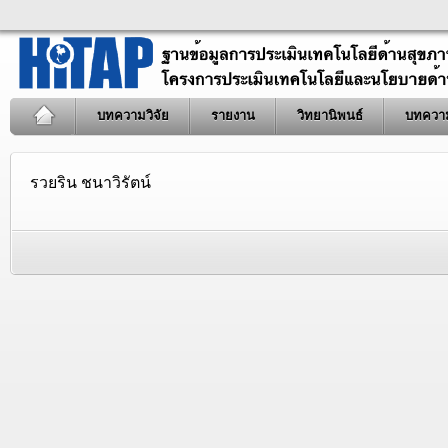
บทความวิจัย
รายงาน
วิทยานิพนธ์
บทควา
รวยริน ชนาวิรัตน์