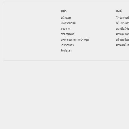
หน้า
ลิงค์
หน้าแรก
โครงการป
บทความวิจัย
นโยบายด้
รายงาน
สถาบันวิจ
วิทยานิพนธ์
สำนักงาน
บทความจากการประชุม
สร้างเสริม
เกี่ยวกับเรา
สำนักนโย
ติดต่อเรา