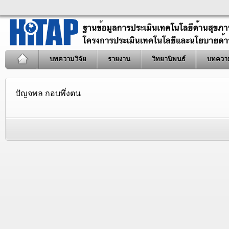
บทความวิจัย
รายงาน
วิทยานิพนธ์
บทควา
ปัญจพล กอบพึ่งตน