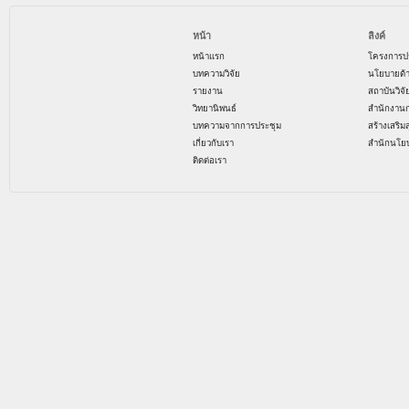
หน้า
ลิงค์
หน้าแรก
โครงการป
บทความวิจัย
นโยบายด้
รายงาน
สถาบันวิจ
วิทยานิพนธ์
สำนักงาน
บทความจากการประชุม
สร้างเสริม
เกี่ยวกับเรา
สำนักนโย
ติดต่อเรา