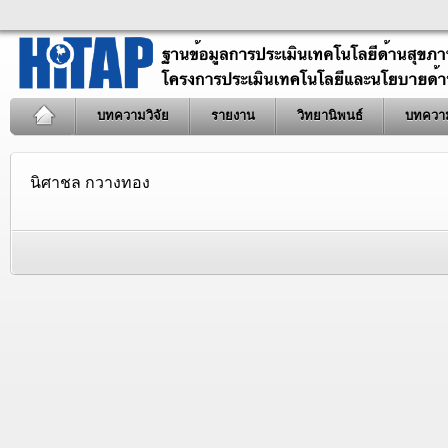
บทความวิจัย
รายงาน
วิทยานิพนธ์
บทควา
นิศาชล กวางทอง