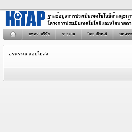
บทความวิจัย
รายงาน
วิทยานิพนธ์
บทควา
อรพรรณ แอบไธสง