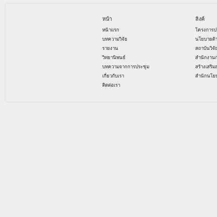
หน้า
ลิงค์
หน้าแรก
โครงการป
บทความวิจัย
นโยบายด้
รายงาน
สถาบันวิจ
วิทยานิพนธ์
สำนักงาน
บทความจากการประชุม
สร้างเสริม
เกี่ยวกับเรา
สำนักนโย
ติดต่อเรา