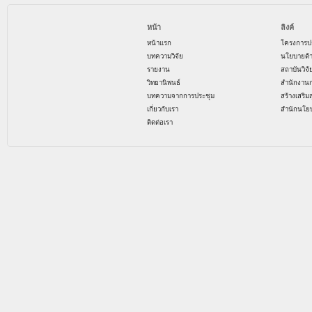
หน้า
ลิงค์
หน้าแรก
โครงการป
บทความวิจัย
นโยบายด้
รายงาน
สถาบันวิจ
วิทยานิพนธ์
สำนักงาน
บทความจากการประชุม
สร้างเสริม
เกี่ยวกับเรา
สำนักนโย
ติดต่อเรา