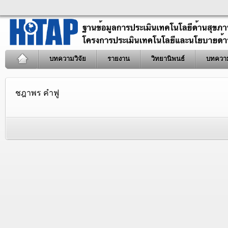
บทความวิจัย
รายงาน
วิทยานิพนธ์
บทควา
ชฎาพร คำฟู