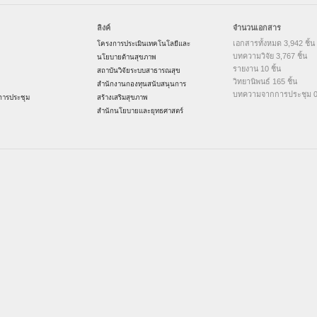
ลิงค์
จำนวนเอกสาร
เอกสารทั้งหมด 3,942 ชิ้น
โครงการประเมินเทคโนโลยีและ
บทความวิจัย 3,767 ชิ้น
นโยบายด้านสุขภาพ
รายงาน 10 ชิ้น
สถาบันวิจัยระบบสาธารณสุข
วิทยานิพนธ์ 165 ชิ้น
สำนักงานกองทุนสนับสนุนการ
บทความจากการประชุม 0 
ารประชุม
สร้างเสริมสุขภาพ
สำนักนโยบายและยุทธศาสตร์