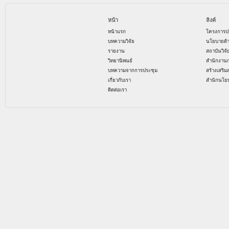
หน้า
ลิงค์
หน้าแรก
โครงการป
บทความวิจัย
นโยบายด้
รายงาน
สถาบันวิจ
วิทยานิพนธ์
สำนักงาน
บทความจากการประชุม
สร้างเสริม
เกี่ยวกับเรา
สำนักนโย
ติดต่อเรา