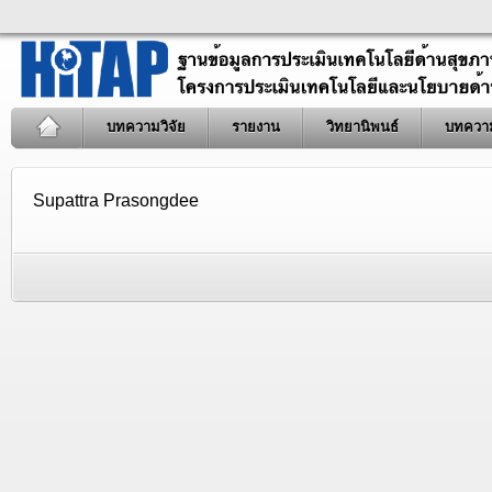
บทความวิจัย
รายงาน
วิทยานิพนธ์
บทควา
Supattra Prasongdee