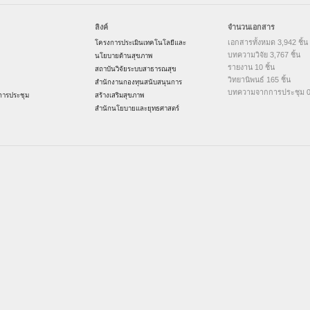
ลิงค์
จำนวนเอกสาร
เอกสารทั้งหมด 3,942 ชิ้น
โครงการประเมินเทคโนโลยีและ
บทความวิจัย 3,767 ชิ้น
นโยบายด้านสุขภาพ
รายงาน 10 ชิ้น
สถาบันวิจัยระบบสาธารณสุข
วิทยานิพนธ์ 165 ชิ้น
สำนักงานกองทุนสนับสนุนการ
บทความจากการประชุม 0 
ารประชุม
สร้างเสริมสุขภาพ
สำนักนโยบายและยุทธศาสตร์