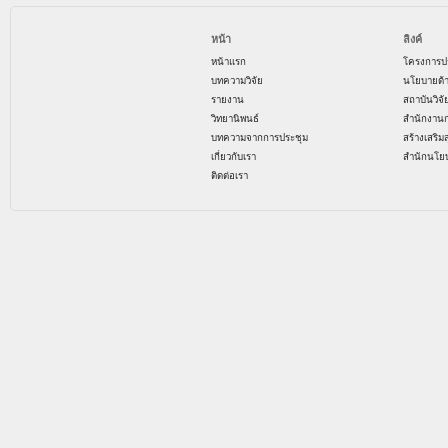
หน้า
ลิงค์
หน้าแรก
โครงการป
บทความวิจัย
นโยบายด้
รายงาน
สถาบันวิจ
วิทยานิพนธ์
สำนักงาน
บทความจากการประชุม
สร้างเสริม
เกี่ยวกับเรา
สำนักนโย
ติดต่อเรา