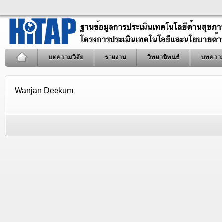
บทความวิจัย
รายงาน
วิทยานิพนธ์
บทควา
Wanjan Deekum