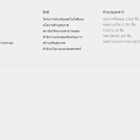
ลิงค์
จำนวนเอกสาร
เอกสารทั้งหมด 3,942 ชิ้น
โครงการประเมินเทคโนโลยีและ
บทความวิจัย 3,767 ชิ้น
นโยบายด้านสุขภาพ
รายงาน 10 ชิ้น
สถาบันวิจัยระบบสาธารณสุข
วิทยานิพนธ์ 165 ชิ้น
สำนักงานกองทุนสนับสนุนการ
บทความจากการประชุม 0 
ารประชุม
สร้างเสริมสุขภาพ
สำนักนโยบายและยุทธศาสตร์