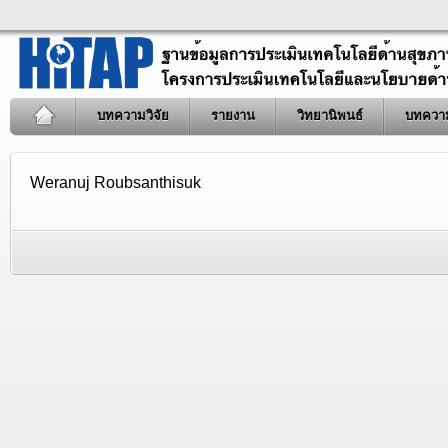
บทความวิจัย
รายงาน
วิทยานิพนธ์
บทควา
Weranuj Roubsanthisuk