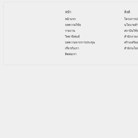
หน้า
ลิงค์
หน้าแรก
โครงการป
บทความวิจัย
นโยบายด้
รายงาน
สถาบันวิจ
วิทยานิพนธ์
สำนักงาน
บทความจากการประชุม
สร้างเสริม
เกี่ยวกับเรา
สำนักนโย
ติดต่อเรา