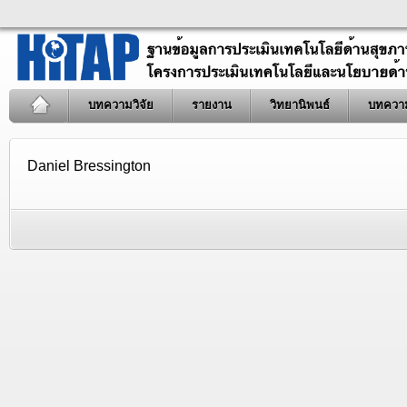
บทความวิจัย
รายงาน
วิทยานิพนธ์
บทควา
Daniel Bressington