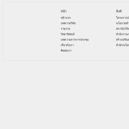
หน้า
ลิงค์
หน้าแรก
โครงการป
บทความวิจัย
นโยบายด้
รายงาน
สถาบันวิจ
วิทยานิพนธ์
สำนักงาน
บทความจากการประชุม
สร้างเสริม
เกี่ยวกับเรา
สำนักนโย
ติดต่อเรา