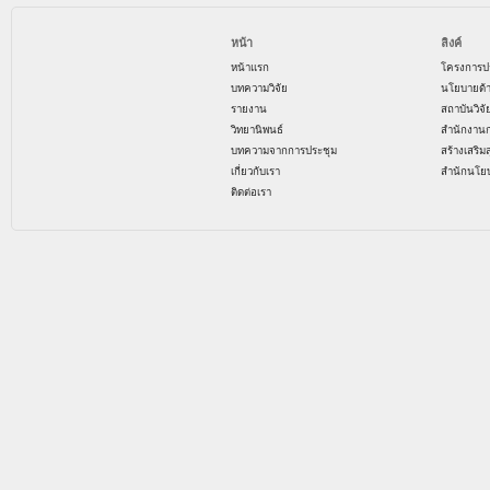
หน้า
ลิงค์
หน้าแรก
โครงการป
บทความวิจัย
นโยบายด้
รายงาน
สถาบันวิจ
วิทยานิพนธ์
สำนักงาน
บทความจากการประชุม
สร้างเสริม
เกี่ยวกับเรา
สำนักนโย
ติดต่อเรา