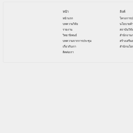
หน้า
ลิงค์
หน้าแรก
โครงการป
บทความวิจัย
นโยบายด้
รายงาน
สถาบันวิจ
วิทยานิพนธ์
สำนักงาน
บทความจากการประชุม
สร้างเสริม
เกี่ยวกับเรา
สำนักนโย
ติดต่อเรา