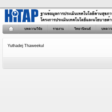
บทความวิจัย
รายงาน
วิทยานิพนธ์
บทควา
Yuthadej Thaweekul