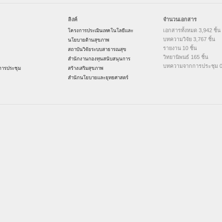
ลิงค์
จำนวนเอกสาร
เอกสารทั้งหมด 3,942 ชิ้น
โครงการประเมินเทคโนโลยีและ
บทความวิจัย 3,767 ชิ้น
นโยบายด้านสุขภาพ
รายงาน 10 ชิ้น
สถาบันวิจัยระบบสาธารณสุข
วิทยานิพนธ์ 165 ชิ้น
สำนักงานกองทุนสนับสนุนการ
บทความจากการประชุม 0 
ารประชุม
สร้างเสริมสุขภาพ
สำนักนโยบายและยุทธศาสตร์