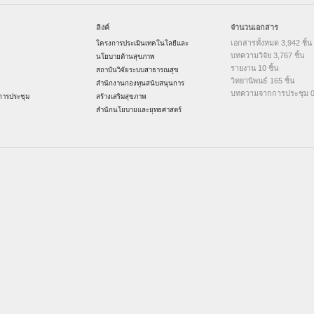
ลิงค์
จำนวนเอกสาร
เอกสารทั้งหมด 3,942 ชิ้น
โครงการประเมินเทคโนโลยีและ
บทความวิจัย 3,767 ชิ้น
นโยบายด้านสุขภาพ
รายงาน 10 ชิ้น
สถาบันวิจัยระบบสาธารณสุข
วิทยานิพนธ์ 165 ชิ้น
สำนักงานกองทุนสนับสนุนการ
บทความจากการประชุม 0 
ารประชุม
สร้างเสริมสุขภาพ
สำนักนโยบายและยุทธศาสตร์