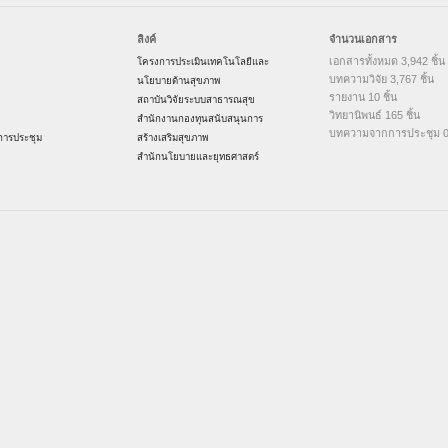
ลิงค์
จำนวนเอกสาร
เอกสารทั้งหมด 3,942 ชิ้น
โครงการประเมินเทคโนโลยีและ
บทความวิจัย 3,767 ชิ้น
นโยบายด้านสุขภาพ
รายงาน 10 ชิ้น
สถาบันวิจัยระบบสาธารณสุข
วิทยานิพนธ์ 165 ชิ้น
สำนักงานกองทุนสนับสนุนการ
บทความจากการประชุม 0 
ารประชุม
สร้างเสริมสุขภาพ
สำนักนโยบายและยุทธศาสตร์